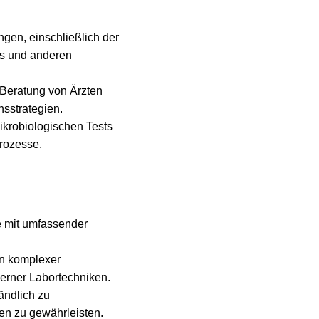
gen, einschließlich der
sts und anderen
 Beratung von Ärzten
sstrategien.
ikrobiologischen Tests
rozesse.
e mit umfassender
on komplexer
erner Labortechniken.
ändlich zu
en zu gewährleisten.