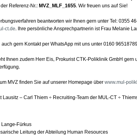
 der Referenz-Nr.:
MVZ_MLF_1655
. Wir freuen uns auf Sie!
bungsverfahren beantworten wir Ihnen gern unter Tel: 0355 46
-ct.de
. Ihre persönliche Ansprechpartnerin ist Frau Melanie L
 auch gern Kontakt per WhatsApp mit uns unter 0160 96518789
teht Ihnen zudem Herr Eis, Prokurist CTK-Poliklinik GmbH gern
erfügung.
 zum MVZ finden Sie auf unserer Homepage über
www.mul-polikl
ät Lausitz – Carl Thiem ÷ Recruiting-Team der MUL-CT ÷ Thiem
 Lange-Fürkus
arische Leitung der Abteilung Human Resources