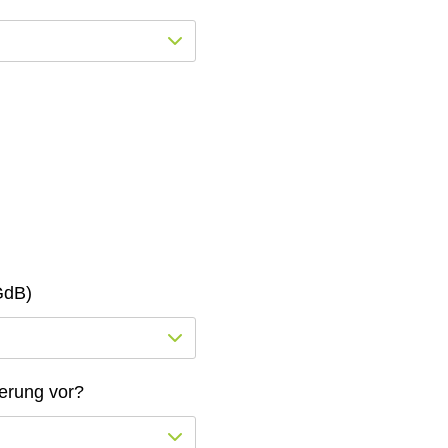
GdB)
erung vor?